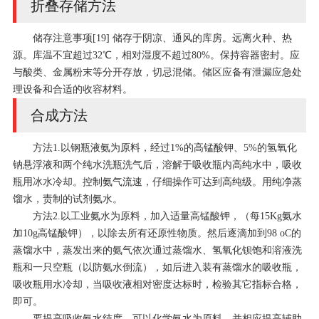
折叠存储方法
储存注意事项[19] 储存于阴凉、通风的库房。远离火种、热
源。库温不宜超过32℃，相对湿度不超过80%。保持容器密封。应
与酸类、金属粉末等分开存放，切忌混储。储区应备有泄漏应急处
理设备和合适的收容材料。
合成方法
方法1.以钢瓶液氨为原料，经过1%的高锰酸钾、5%的氢氧化
钠悬浮液和两个纯水洗瓶洗气后，溶解于吸收瓶内高纯水中，吸收
瓶用冰水冷却。控制氨气流速，仔细操作可达到高纯级。用纯净蒸
馏水，责制的试剂氨水。
方法2.以工业氨水为原料，加入适量高锰酸钾，（每15Kg氨水
加10g高锰酸钾），以除去所有还原性物质。然后逐滴加到98 oC的
蒸馏水中，蒸发出来的氨气依次通过蒸馏水、氢氧化钡饱和溶液洗
瓶和一只空瓶（以防氨水倒流），如后进入装有蒸馏水的吸收瓶，
吸收瓶用水冷却，当吸收液相对密度达标时，检验其它指标合格，
即可。
要提高吸收氨水纯度，可以化学氨水为原料，并相应提高辅助