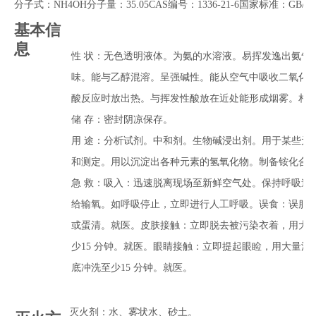
分子式：NH4OH分子量：35.05CAS编号：1336-21-6国家标准：GB/T 63
基本信
息
性 状：无色透明液体。为氨的水溶液。易挥发逸出氨气
味。能与乙醇混溶。呈强碱性。能从空气中吸收二氧化
酸反应时放出热。与挥发性酸放在近处能形成烟雾。相对密度(d
储 存：密封阴凉保存。
用 途：分析试剂。中和剂。生物碱浸出剂。用于某些元素
和测定。用以沉淀出各种元素的氢氧化物。制备铵化合
急 救：吸入：迅速脱离现场至新鲜空气处。保持呼吸道
给输氧。如呼吸停止，立即进行人工呼吸。误食：误服
或蛋清。就医。皮肤接触：立即脱去被污染衣着，用大
少15 分钟。就医。眼睛接触：立即提起眼睑，用大量流
底冲洗至少15 分钟。就医。
灭火剂：水、雾状水、砂土。