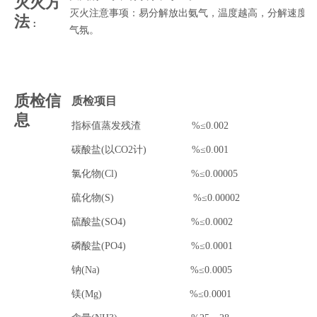
灭火方
灭火注意事项：易分解放出氨气，温度越高，分解速度越
法
：
气氛。
质检信
质检项目
息
指标值蒸发残渣 %≤0.002
碳酸盐(以CO2计) %≤0.001
氯化物(Cl) %≤0.00005
硫化物(S) %≤0.00002
硫酸盐(SO4) %≤0.0002
磷酸盐(PO4) %≤0.0001
钠(Na) %≤0.0005
镁(Mg) %≤0.0001