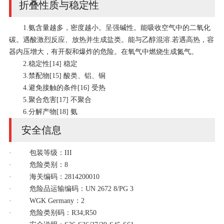
折叠性质与稳定性
1.氨含量越多，密度越小。呈强碱性。能吸收空气中的二氧化
碳。遇酸激烈反应、放热并生成盐类。能与乙醇混溶.若遇高热，容
器内压增大，有开裂和爆炸的危险。在氧气中燃烧生成氮气。
2.稳定性[14] 稳定
3.禁配物[15] 酸类、铝、铜
4.避免接触的条件[16] 受热
5.聚合危害[17] 不聚合
6.分解产物[18] 氨
安全信息
· 包装等级：III
· 危险类别：8
· 海关编码：2814200010
· 危险品运输编码：UN 2672 8/PG 3
· WGK Germany：2
· 危险类别码：R34;R50