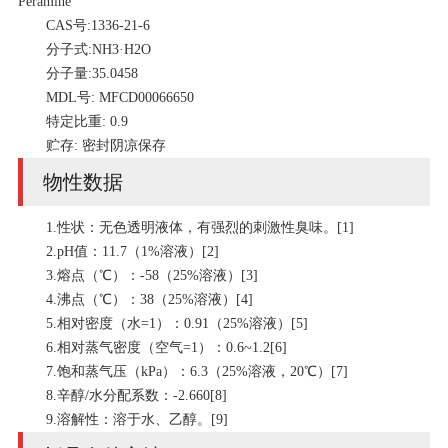
Peramine
CAS号:1336-21-6
分子式:NH3·H2O
分子量:35.0458
MDL号: MFCD00066650
特定比重: 0.9
贮存: 密封阴凉保存
物性数据
1.性状：无色透明液体，有强烈的刺激性臭味。[1]
2.pH值：11.7（1%溶液）[2]
3.熔点（℃）：-58（25%溶液）[3]
4.沸点（℃）：38（25%溶液）[4]
5.相对密度（水=1）：0.91（25%溶液）[5]
6.相对蒸气密度（空气=1）：0.6~1.2[6]
7.饱和蒸气压（kPa）：6.3（25%溶液，20℃）[7]
8.辛醇/水分配系数：-2.660[8]
9.溶解性：溶于水、乙醇。[9]