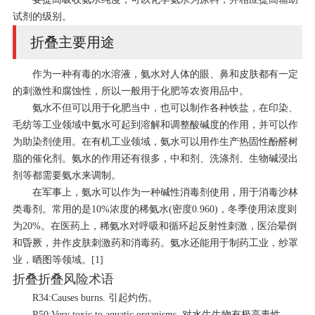
试剂的级别。
折叠主要用途
作为一种有毒的水溶液，氨水对人体的眼、鼻和皮肤都有一定
的刺激性和腐蚀性，所以一般用于化肥等农资用品中。
氨水不但可以用于化肥当中，也可以制作各种铁盐，在印染、
毛纺等工业领域中氨水可起到溶解和调整酸碱度的作用，并可以作
为助染剂使用。在有机工业领域，氨水可以用作生产热固性酚醛树
脂的催化剂。氨水的作用还有很多，中和剂、洗涤剂、生物碱浸出
剂等都需要氨水来调制。
在军事上，氨水可以作为一种碱性消毒剂使用，用于消毒沙林
类毒剂。常用的是10%浓度的稀氨水(密度0.960)，冬季使用浓度则
为20%。在医药上，稀氨水对呼吸和循环起反射性刺激，医治晕倒
和昏厥，并作皮肤刺激药和消毒药。氨水还能用于制药工业，纱罩
业，晒图等领域。
[1]
折叠
折叠风险术语
R34:Causes burns. 引起灼伤。
R50:Very toxic to aquatic organisms. 对水生生物有极高毒性。